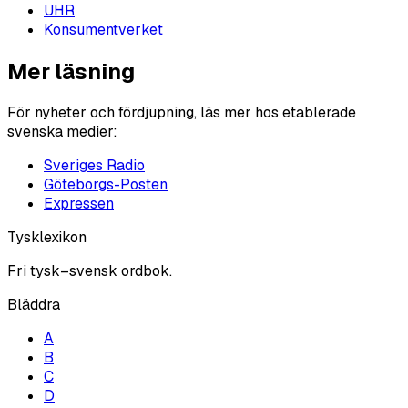
UHR
Konsumentverket
Mer läsning
För nyheter och fördjupning, läs mer hos etablerade
svenska medier:
Sveriges Radio
Göteborgs-Posten
Expressen
Tysklexikon
Fri tysk–svensk ordbok.
Bläddra
A
B
C
D