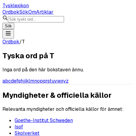
Tysklexikon
Ordbok
Sök
Om
Artiklar
Sök
Ordbok
/
T
Tyska ord på
T
Inga ord på den här bokstaven ännu.
a
b
c
d
e
f
g
h
i
j
k
l
m
n
o
p
q
r
s
t
u
v
w
x
y
z
Myndigheter & officiella källor
Relevanta myndigheter och officiella källor för ämnet:
Goethe-Institut Schweden
Isof
Skolverket