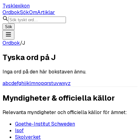
Tysklexikon
Ordbok
Sök
Om
Artiklar
Sök
Ordbok
/
J
Tyska ord på
J
Inga ord på den här bokstaven ännu.
a
b
c
d
e
f
g
h
i
j
k
l
m
n
o
p
q
r
s
t
u
v
w
x
y
z
Myndigheter & officiella källor
Relevanta myndigheter och officiella källor för ämnet:
Goethe-Institut Schweden
Isof
Skolverket