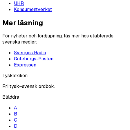
UHR
Konsumentverket
Mer läsning
För nyheter och fördjupning, läs mer hos etablerade
svenska medier:
Sveriges Radio
Göteborgs-Posten
Expressen
Tysklexikon
Fri tysk–svensk ordbok.
Bläddra
A
B
C
D