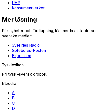
UHR
Konsumentverket
Mer läsning
För nyheter och fördjupning, läs mer hos etablerade
svenska medier:
Sveriges Radio
Göteborgs-Posten
Expressen
Tysklexikon
Fri tysk–svensk ordbok.
Bläddra
A
B
C
D