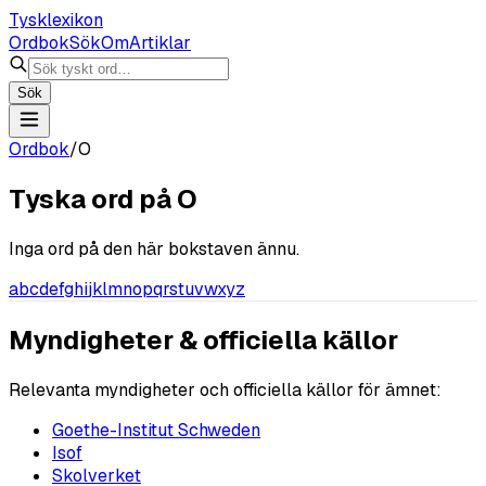
Tysklexikon
Ordbok
Sök
Om
Artiklar
Sök
Ordbok
/
O
Tyska ord på
O
Inga ord på den här bokstaven ännu.
a
b
c
d
e
f
g
h
i
j
k
l
m
n
o
p
q
r
s
t
u
v
w
x
y
z
Myndigheter & officiella källor
Relevanta myndigheter och officiella källor för ämnet:
Goethe-Institut Schweden
Isof
Skolverket